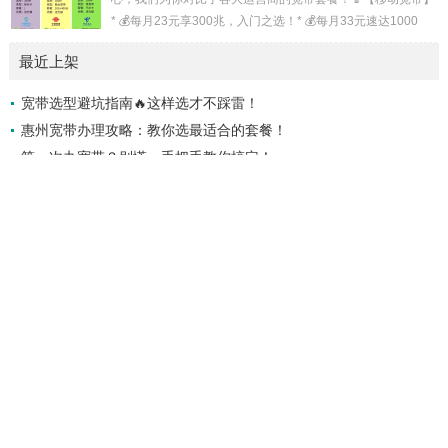
* 💰每月23元享300兆，入门之选！* 💰每月33元速达1000
兆，网游无阻！* 💰每月49元起，1000兆+100G流量+通话，
最近上架
刷剧通话两不误！* 💰每月59元起，性价比之选！📞【联通宽
带】* 💰29元享300兆+20G流量+400分钟，学生党首选！* 💰
宽带选型避坑指南🔥这样选才不踩雷！
39元升级1000兆，网速飞升！* 💰46元享1000兆+120G流量
惠州宽带办理攻略：教你选最适合的套餐！
+通话，流量大户最爱！📶【电信宽带】* 💰2...
第一次办宽带？别慌，手把手教你搞定！
租房宽带攻略：15元搞定高速上网📶
普通人如何选择宽带？看这篇就够了！📶
宽带与WiFi的本质区别解析
虚拟运营商注册卡可以办几张卡
虚拟注册卡能用多久？虚拟注册卡批发
注册卡怎么办理？注册卡去哪里办？
注册卡注册微信会封吗？注册卡注册微信会封吗怎么解封？
网站分类
移动宽带
联通宽带