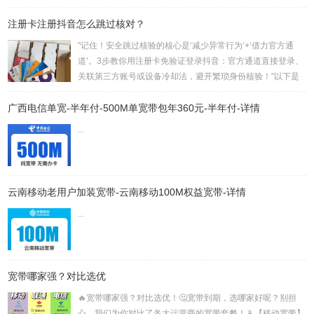
上！🌟 运营商选择：先看覆盖再论速度 电信宽带：覆盖率超
注册卡注册抖音怎么跳过核对？
高，就算村里也能安装。速度快，波动低，稳定性杠杠的，对
网络要求高的用户选它准没错。不过，价格也是三者中最高
"记住！安全跳过核验的核心是‘减少异常行为’+‘借力官方通
的。 覆盖率对比：电信 > 移动 > 联通 网络质量对比：电信 >
道’。3步教你用注册卡免验证登录抖音：官方通道直接登录、
联通 > 移动✔︎ 宽带速率选择：...
关联第三方账号或设备冷却法，避开繁琐身份核验！"以下是
针对“注册卡注册抖音如何跳过核对”的短视频口播文案，结合
广西电信单宽-半年付-500M单宽带包年360元-半年付-详情
搜索结果的实用方案撰写：📲《3步跳过抖音身份核对！注册
卡必看指南》场景建议：口播时搭配手机操作录屏，突出关键
...
步骤一、为什么注册卡会触发核对？抖音为防范批量注册和账
号安全问题，对特殊号段（如16/17开头的注册卡）会强制启
动身份核验流程2...
云南移动老用户加装宽带-云南移动100M权益宽带-详情
...
宽带哪家强？对比选优
🔥宽带哪家强？对比选优！🤔宽带到期，选哪家好呢？别担
心，我们为你对比了各大运营商的宽带套餐！📱【移动宽带】